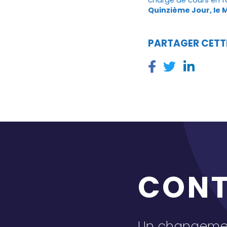
Quinzième Jour, le 
PARTAGER CETT
CON
Un changemen