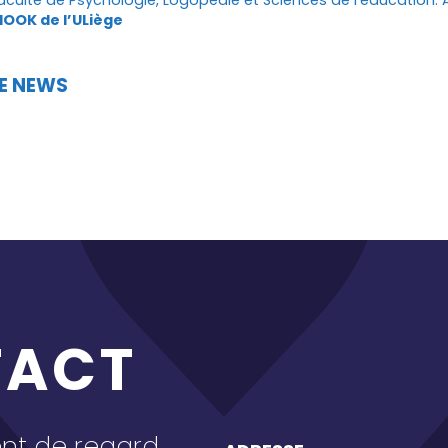
MOOK de l’ULiège
E NEWS
TACT
t de regard