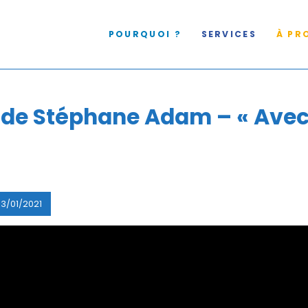
POURQUOI ?
SERVICES
À PR
WS
 de Stéphane Adam – « Avec 
13/01/2021