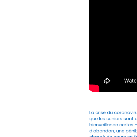
La crise du coronavi
que les seniors sont e
bienveillance certes 
d’abandon, une pénibl
chargé de cours en fa