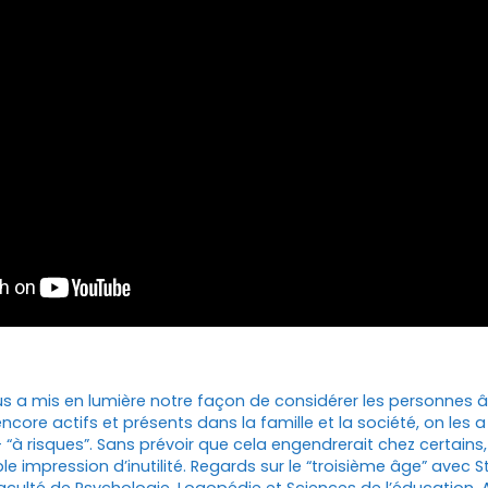
rus a mis en lumière notre façon de considérer les personnes
ncore actifs et présents dans la famille et la société, on les 
– “à risques”. Sans prévoir que cela engendrerait chez certains
e impression d’inutilité. Regards sur le “troisième âge” avec
culté de Psychologie, Logopédie et Sciences de l’éducation. A