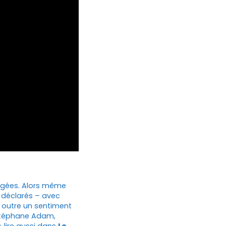
 âgées. Alors même
a déclarés – avec
, outre un sentiment
 Stéphane Adam,
 lire aussi dans
Le